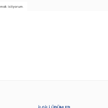
lmak istiyorum.
İLGILI ÜRÜNLER