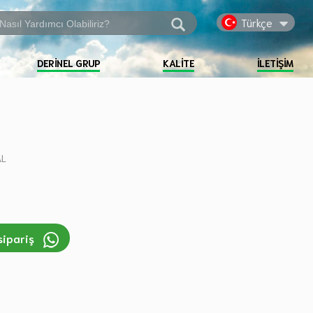
Türkçe
DERINEL GRUP
KALITE
İLETIŞIM
AL
sipariş