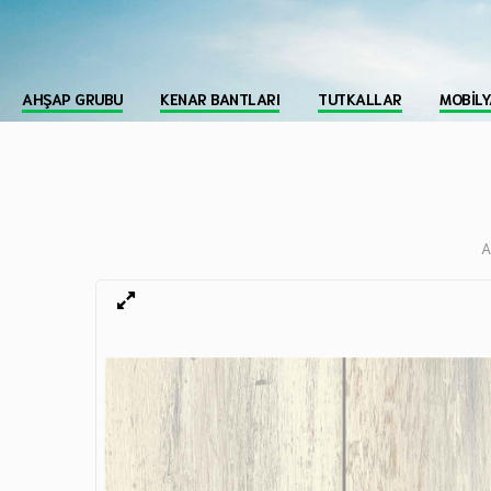
AHŞAP GRUBU
KENAR BANTLARI
TUTKALLAR
MOBILY
A