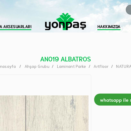
A AKSESUARLARI
HAKKIMIZDA
AN019 ALBATROS
nasayfa
Ahşap Grubu
Laminant Parke
Artfloor
NATUR
whatsapp ile 