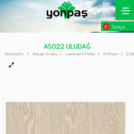
Türkçe
AS022 ULUDAĞ
Anasayfa
Ahşap Grubu
Laminant Parke
Artfloor
SU