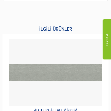
İLGILI ÜRÜNLER
Teklif Al
AL01 FIRÇALI ALÜMİNYUM