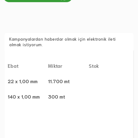
Kampanyalardan haberdar olmak için elektronik ileti
almak istiyorum.
Ebat
Miktar
Stok
22 x 1,00 mm
11.700 mt
140 x 1,00 mm
300 mt