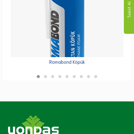
Teklif Al
Romabond Köpük