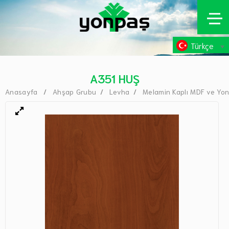
Türkçe
A351 HUŞ
Anasayfa
Ahşap Grubu
Levha
Melamin Kaplı MDF ve Yo