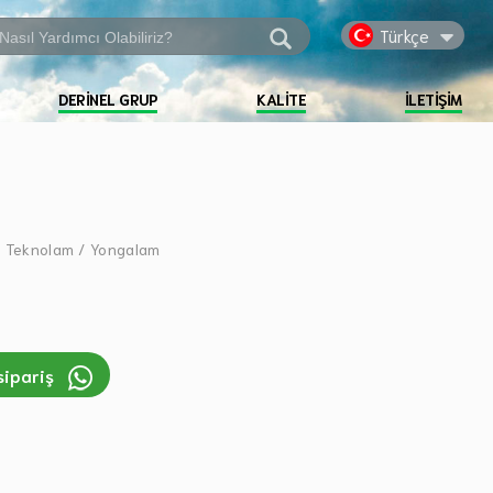
Türkçe
DERINEL GRUP
KALITE
İLETIŞIM
 Teknolam / Yongalam
sipariş