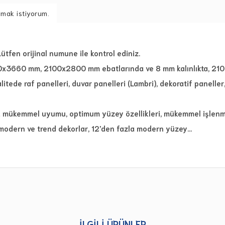
lmak istiyorum.
 Lütfen orijinal numune ile kontrol ediniz.
0x3660 mm, 2100x2800 mm ebatlarında ve 8 mm kalınlıkta, 210
kalitede raf panelleri, duvar panelleri (Lambri), dekoratif panelle
a mükemmel uyumu, optimum yüzey özellikleri, mükemmel işlenme
modern ve trend dekorlar, 12'den fazla modern yüzey…
İLGILI ÜRÜNLER