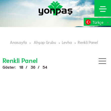
Türkçe
Anasayfa
Ahşap Grubu
Levha
Renkli Panel
Renkli Panel
Göster:
/
/
18
36
54