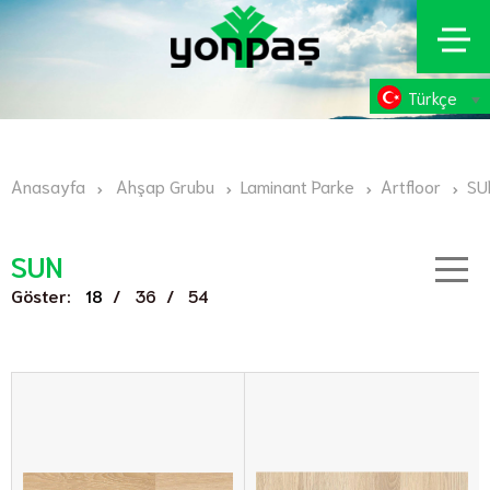
Türkçe
Anasayfa
Ahşap Grubu
Laminant Parke
Artfloor
SU
SUN
Göster:
/
/
18
36
54