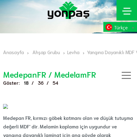
Türkçe
Anasayfa
Ahşap Grubu
Levha
Yangına Dayanıklı MDF
MedepanFR / MedelamFR
Göster:
/
/
18
36
54
Medepan FR, kırmızı göbek katmanı olan ve düşük tutuşma
değerli MDF' dir. Melamin kaplama için uygundur ve
yangına dayanıklı laminat için ana gövde olarak